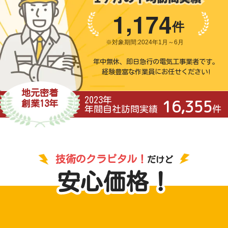
,
1
1
7
4
件
年中無休、即日急行の電気工事業者です。
経験豊富な作業員にお任せください!
地元密着
2023年
16,355
創業13年
年間自社訪問実績
件
技術のクラピタル！
だけど
安心価格！