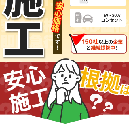
工
EV・200V
コンセント