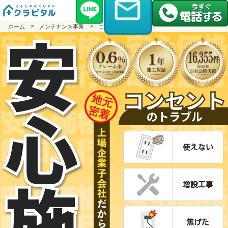
安
ホーム
メンテナンス事業
コンセント
コンセント
心
のトラブル
使えない
施
増設工事
焦げた