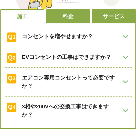
施工
料金
サービス
Q
コンセントを増やせますか？
1
可能です。
Q
EVコンセントの工事はできますか？
2
近くのコンセントから配線を分岐させて新設するケ
可能です。
ースや、空きブレーカーから配線を増やすケースな
Q
エアコン専用コンセントって必要です
3
戸建であれば半日程度で工事が完了するケースが多
ど状況によって対応方法が異なりますので、詳細は
か？
いです。詳しい料金や日程は現場状況により異なり
お問い合わせください。
法律義務はありませんが必要です。
ますので、詳細はお問い合わせください。
Q
3相や200Vへの交換工事はできます
4
多くのメーカーや量販店が専用コンセントでないと
か？
工事やトラブル時に対応しない姿勢を取っていま
可能です。
す。またメーカーの保証等が効かなくなる場合もあ