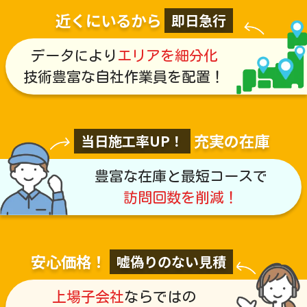
近くにいるから
即日急行
データにより
エリアを細分化
技術豊富な自社作業員を配置！
充実の在庫
当日施工率UP！
豊富な在庫と最短コースで
訪問回数を削減！
安心価格！
嘘偽りのない見積
上場子会社
ならではの